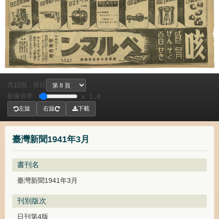
共
頁，
前往
10
影像倍率
x 1.0
左旋
右旋
下載
臺灣新聞1941年3月
書刊名
臺灣新聞1941年3月
刊別版次
日刊第4版