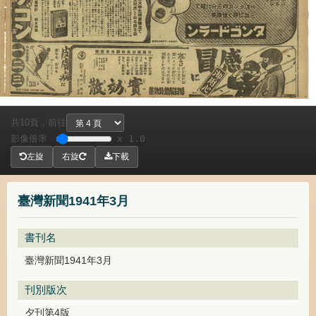
共
頁，
前往
10
影像倍率
x 1.0
左旋
右旋
下載
臺灣新聞1941年3月
書刊名
臺灣新聞1941年3月
刊別版次
夕刊第4版