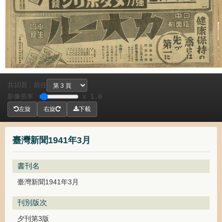
共
頁，
前往
10
影像倍率
x 1.0
左旋
右旋
下載
臺灣新聞1941年3月
書刊名
臺灣新聞1941年3月
刊別版次
夕刊第3版