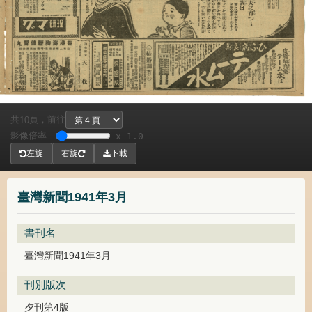
共
頁，
前往
10
影像倍率
x 1.0
左旋
右旋
下載
臺灣新聞1941年3月
書刊名
臺灣新聞1941年3月
刊別版次
夕刊第4版