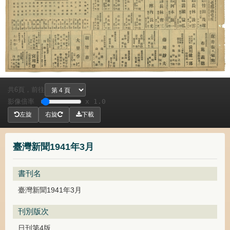
共
頁，
前往
6
影像倍率
x 1.0
左旋
右旋
下載
臺灣新聞1941年3月
書刊名
臺灣新聞1941年3月
刊別版次
日刊第4版