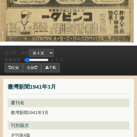
共
頁，
前往
10
影像倍率
x 1.0
左旋
右旋
下載
臺灣新聞1941年3月
書刊名
臺灣新聞1941年3月
刊別版次
夕刊第4版