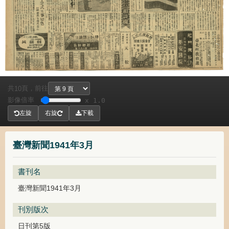
共
頁，
前往
10
影像倍率
x 1.0
左旋
右旋
下載
臺灣新聞1941年3月
書刊名
臺灣新聞1941年3月
刊別版次
日刊第5版