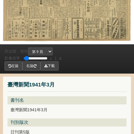
共
頁，
前往
10
影像倍率
x 1.0
左旋
右旋
下載
臺灣新聞1941年3月
書刊名
臺灣新聞1941年3月
刊別版次
日刊第5版