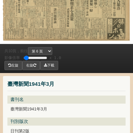
共
頁，
前往
10
影像倍率
x 1.0
左旋
右旋
下載
臺灣新聞1941年3月
書刊名
臺灣新聞1941年3月
刊別版次
日刊第2版