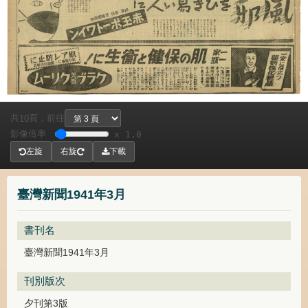
共
頁，
前往
10
影像倍率
x 1.0
左旋
右旋
下載
臺灣新聞1941年3月
書刊名
臺灣新聞1941年3月
刊別版次
夕刊第3版