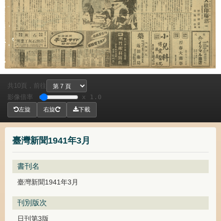
共
頁，
前往
10
影像倍率
x 1.0
左旋
右旋
下載
臺灣新聞1941年3月
書刊名
臺灣新聞1941年3月
刊別版次
日刊第3版