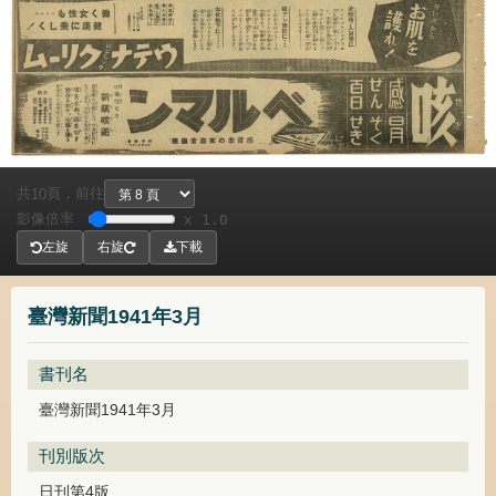
共
頁，
前往
10
影像倍率
x 1.0
左旋
右旋
下載
臺灣新聞1941年3月
書刊名
臺灣新聞1941年3月
刊別版次
日刊第4版