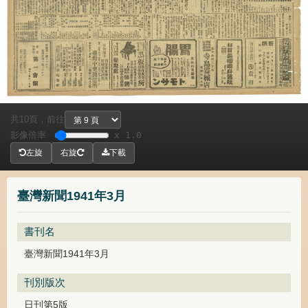
共
頁，
前往
10
影像倍率
x 1.0
左旋
右旋
下載
臺灣新聞1941年3月
書刊名
臺灣新聞1941年3月
刊別版次
日刊第5版