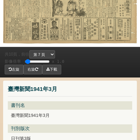
共
頁，
前往
10
影像倍率
x 1.0
左旋
右旋
下載
臺灣新聞1941年3月
書刊名
臺灣新聞1941年3月
刊別版次
日刊第3版