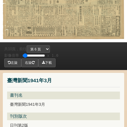
共
頁，
前往
10
影像倍率
x 1.0
左旋
右旋
下載
臺灣新聞1941年3月
書刊名
臺灣新聞1941年3月
刊別版次
日刊第2版