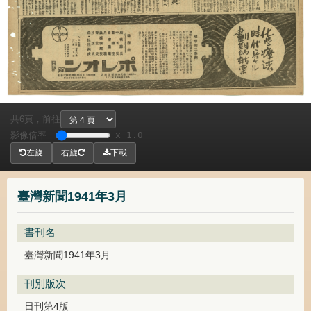
共
頁，
前往
6
影像倍率
x 1.0
左旋
右旋
下載
臺灣新聞1941年3月
書刊名
臺灣新聞1941年3月
刊別版次
日刊第4版