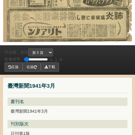
共
頁，
前往
10
影像倍率
x 1.0
左旋
右旋
下載
臺灣新聞1941年3月
書刊名
臺灣新聞1941年3月
刊別版次
日刊第1版