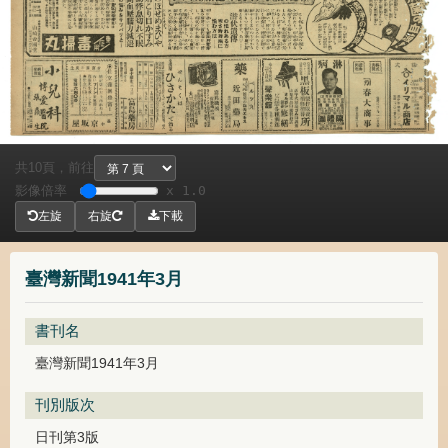
共
頁，
前往
10
影像倍率
x 1.0
左旋
右旋
下載
臺灣新聞1941年3月
書刊名
臺灣新聞1941年3月
刊別版次
日刊第3版