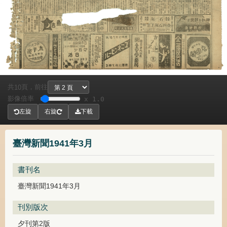
共
頁，
前往
10
影像倍率
x 1.0
左旋
右旋
下載
臺灣新聞1941年3月
書刊名
臺灣新聞1941年3月
刊別版次
夕刊第2版