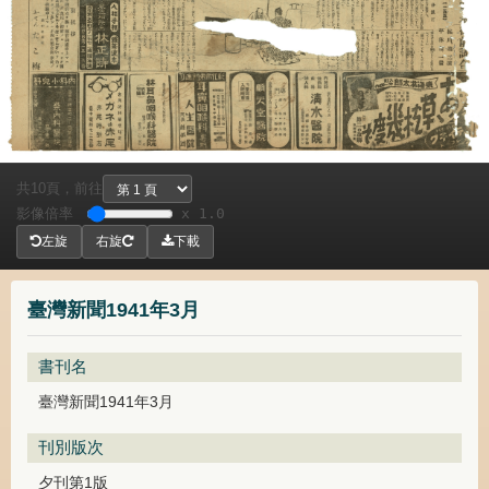
共
頁，
前往
10
影像倍率
x 1.0
左旋
右旋
下載
臺灣新聞1941年3月
書刊名
臺灣新聞1941年3月
刊別版次
夕刊第1版