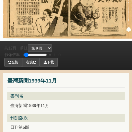
共
頁，
前往
12
影像倍率
x 1.0
左旋
右旋
下載
臺灣新聞1939年11月
書刊名
臺灣新聞1939年11月
刊別版次
日刊第5版