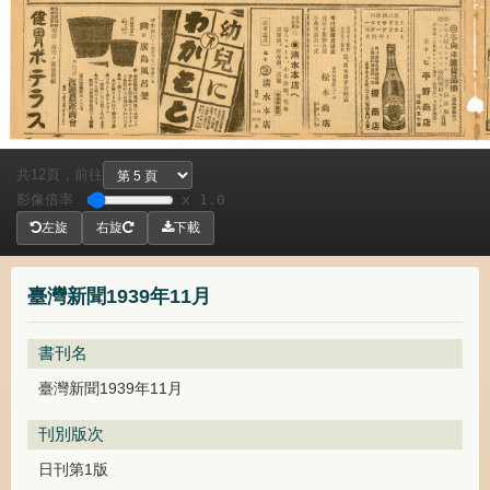
共
頁，
前往
12
影像倍率
x 1.0
左旋
右旋
下載
臺灣新聞1939年11月
書刊名
臺灣新聞1939年11月
刊別版次
日刊第1版