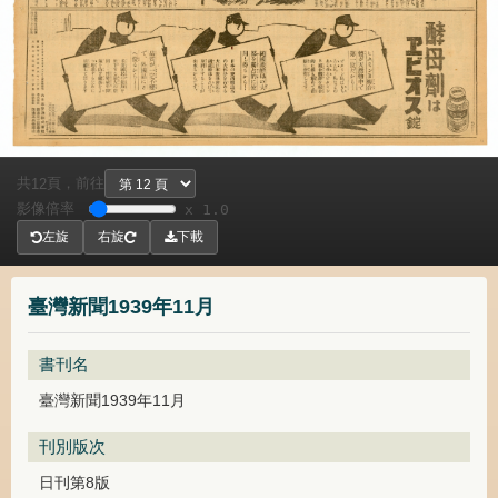
共
頁，
前往
12
影像倍率
x 1.0
左旋
右旋
下載
臺灣新聞1939年11月
書刊名
臺灣新聞1939年11月
刊別版次
日刊第8版