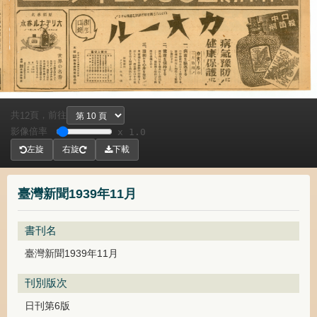
共
頁，
前往
12
影像倍率
x 1.0
左旋
右旋
下載
臺灣新聞1939年11月
書刊名
臺灣新聞1939年11月
刊別版次
日刊第6版