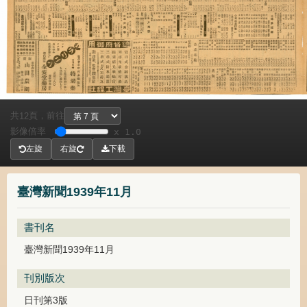
共
頁，
前往
12
影像倍率
x 1.0
左旋
右旋
下載
臺灣新聞1939年11月
書刊名
臺灣新聞1939年11月
刊別版次
日刊第3版