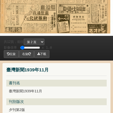
共
頁，
前往
12
影像倍率
x 1.0
左旋
右旋
下載
臺灣新聞1939年11月
書刊名
臺灣新聞1939年11月
刊別版次
夕刊第2版