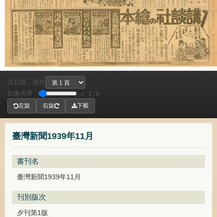
共
頁，
前往
12
影像倍率
x 1.0
左旋
右旋
下載
臺灣新聞1939年11月
書刊名
臺灣新聞1939年11月
刊別版次
夕刊第1版