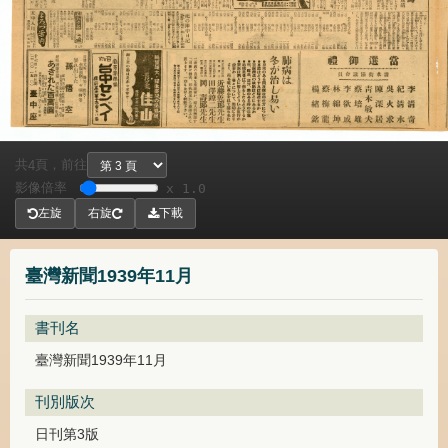
共
頁，
前往
4
影像倍率
x 1.0
左旋
右旋
下載
臺灣新聞1939年11月
書刊名
臺灣新聞1939年11月
刊別版次
日刊第3版