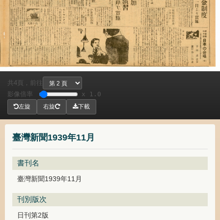
共
頁，
前往
4
影像倍率
x 1.0
左旋
右旋
下載
臺灣新聞1939年11月
書刊名
臺灣新聞1939年11月
刊別版次
日刊第2版