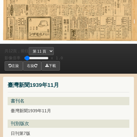
共
頁，
前往
12
影像倍率
x 1.0
左旋
右旋
下載
臺灣新聞1939年11月
書刊名
臺灣新聞1939年11月
刊別版次
日刊第7版