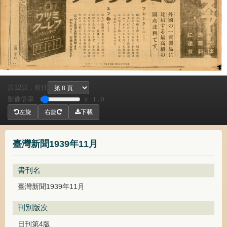
共
頁，
前往
12
影像倍率
x 1.0
左旋
右旋
下載
臺灣新聞1939年11月
書刊名
臺灣新聞1939年11月
刊別版次
日刊第4版