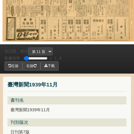
共
頁，
前往
12
影像倍率
x 1.0
左旋
右旋
下載
臺灣新聞1939年11月
書刊名
臺灣新聞1939年11月
刊別版次
日刊第7版