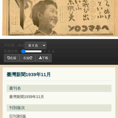
共
頁，
前往
12
影像倍率
x 1.0
左旋
右旋
下載
臺灣新聞1939年11月
書刊名
臺灣新聞1939年11月
刊別版次
日刊第5版