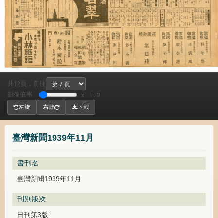
共
頁，
前往
12
影像倍率
x 1.0
左旋
右旋
下載
臺灣新聞1939年11月
書刊名
臺灣新聞1939年11月
刊別版次
日刊第3版