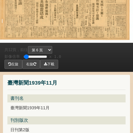
共
頁，
前往
12
影像倍率
x 1.0
左旋
右旋
下載
臺灣新聞1939年11月
書刊名
臺灣新聞1939年11月
刊別版次
日刊第2版