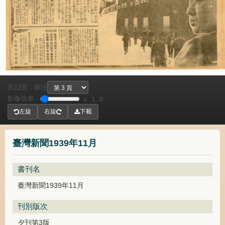
共
頁，
前往
12
影像倍率
x 1.0
左旋
右旋
下載
臺灣新聞1939年11月
書刊名
臺灣新聞1939年11月
刊別版次
夕刊第3版