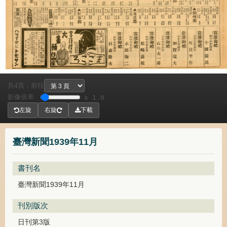
共
頁，
前往
4
影像倍率
x 1.0
左旋
右旋
下載
臺灣新聞1939年11月
書刊名
臺灣新聞1939年11月
刊別版次
日刊第3版