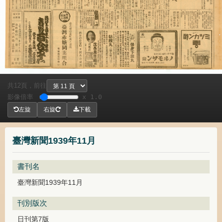
共
頁，
前往
12
影像倍率
x 1.0
左旋
右旋
下載
臺灣新聞1939年11月
書刊名
臺灣新聞1939年11月
刊別版次
日刊第7版