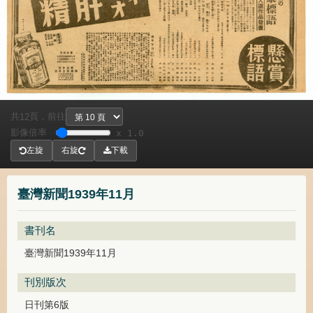
共
頁，
前往
12
影像倍率
x 1.0
左旋
右旋
下載
臺灣新聞1939年11月
書刊名
臺灣新聞1939年11月
刊別版次
日刊第6版