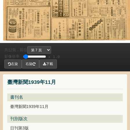
共
頁，
前往
12
影像倍率
x 1.0
左旋
右旋
下載
臺灣新聞1939年11月
書刊名
臺灣新聞1939年11月
刊別版次
日刊第3版