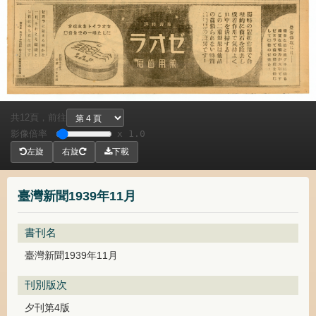
共
頁，
前往
12
影像倍率
x 1.0
左旋
右旋
下載
臺灣新聞1939年11月
書刊名
臺灣新聞1939年11月
刊別版次
夕刊第4版