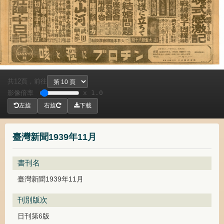
共
頁，
前往
12
影像倍率
x 1.0
左旋
右旋
下載
臺灣新聞1939年11月
書刊名
臺灣新聞1939年11月
刊別版次
日刊第6版