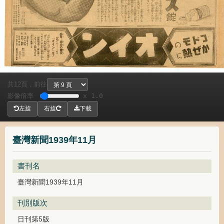
共
頁，
前往
12
影像倍率
x 1.0
左旋
右旋
下載
臺灣新聞1939年11月
書刊名
臺灣新聞1939年11月
刊別版次
日刊第5版