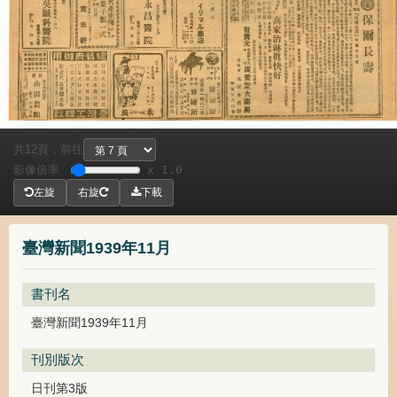
共
頁，
前往
12
影像倍率
x 1.0
左旋
右旋
下載
臺灣新聞1939年11月
書刊名
臺灣新聞1939年11月
刊別版次
日刊第3版