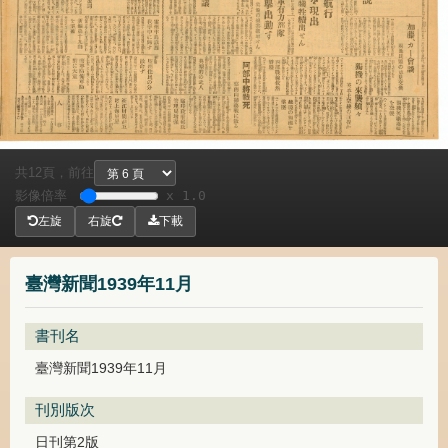
共
頁，
前往
12
影像倍率
x 1.0
左旋
右旋
下載
臺灣新聞1939年11月
書刊名
臺灣新聞1939年11月
刊別版次
日刊第2版