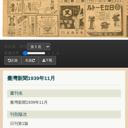
共
頁，
前往
12
影像倍率
x 1.0
左旋
右旋
下載
臺灣新聞1939年11月
書刊名
臺灣新聞1939年11月
刊別版次
日刊第1版