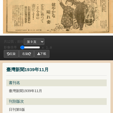
共
頁，
前往
12
影像倍率
x 1.0
左旋
右旋
下載
臺灣新聞1939年11月
書刊名
臺灣新聞1939年11月
刊別版次
日刊第5版