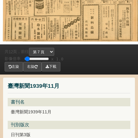
共
頁，
前往
12
影像倍率
x 1.0
左旋
右旋
下載
臺灣新聞1939年11月
書刊名
臺灣新聞1939年11月
刊別版次
日刊第3版