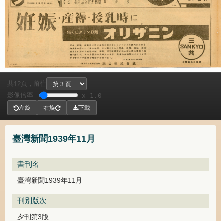
共
頁，
前往
12
影像倍率
x 1.0
左旋
右旋
下載
臺灣新聞1939年11月
書刊名
臺灣新聞1939年11月
刊別版次
夕刊第3版