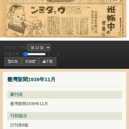
共
頁，
前往
12
影像倍率
x 1.0
左旋
右旋
下載
臺灣新聞1939年11月
書刊名
臺灣新聞1939年11月
刊別版次
日刊第8版